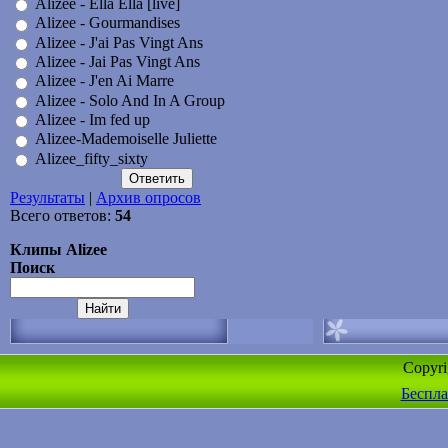
Alizee - Ella Ella [live]
Alizee - Gourmandises
Alizee - J'ai Pas Vingt Ans
Alizee - Jai Pas Vingt Ans
Alizee - J'en Ai Marre
Alizee - Solo And In A Group
Alizee - Im fed up
Alizee-Mademoiselle Juliette
Alizee_fifty_sixty
Результаты
|
Архив опросов
Всего ответов:
54
Клипы Alizee
Поиск
Copyr
Беспла