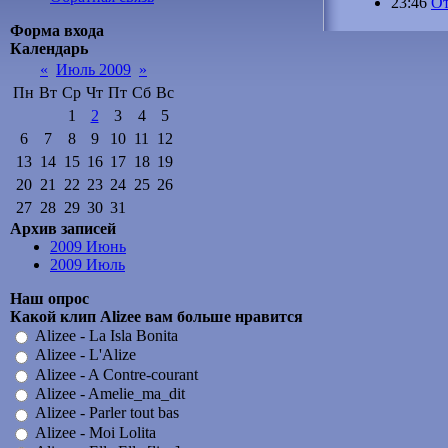
23:46
От
Форма входа
Календарь
«
Июль 2009
»
Пн
Вт
Ср
Чт
Пт
Сб
Вс
1
2
3
4
5
6
7
8
9
10
11
12
13
14
15
16
17
18
19
20
21
22
23
24
25
26
27
28
29
30
31
Архив записей
2009 Июнь
2009 Июль
Наш опрос
Какой клип Alizee вам больше нравится
Alizee - La Isla Bonita
Alizee - L'Alize
Alizee - A Contre-courant
Alizee - Amelie_ma_dit
Alizee - Parler tout bas
Alizee - Moi Lolita