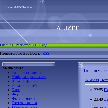
Четверг, 06.08.2026, 21:10
ALIZEE
Главная
|
Регистрация
|
Вход
Приветствую Вас
Гость
|
RSS
Меню сайта
Главная
»
200
Главная страница
Информация о сайте
02 Июля, Чет
Каталог файлов
Каталог статей
Блог
23:55
Пи
Форум
Фотоальбомы
23:48
Де
Гостевая книга
Обратная связь