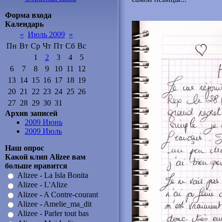
Форма входа
Календарь
«
Июль 2009
»
Пн
Вт
Ср
Чт
Пт
Сб
Вс
1
2
3
4
5
6
7
8
9
10
11
12
13
14
15
16
17
18
19
20
21
22
23
24
25
26
27
28
29
30
31
Архив записей
2009 Июнь
2009 Июль
Наш опрос
Какой клип Alizee вам
больше нравится
Alizee - La Isla Bonita
Alizee - L'Alize
Alizee - A Contre-courant
Alizee - Amelie_ma_dit
Alizee - Parler tout bas