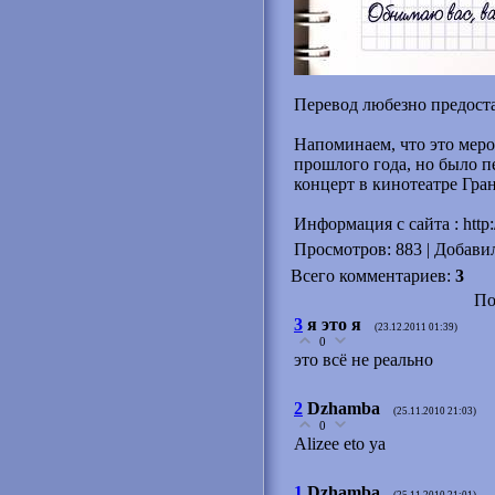
Перевод любезно предост
Напоминаем, что это мер
прошлого года, но было п
концерт в кинотеатре Гра
Информация с сайта : http://
Просмотров
: 883 |
Добави
Всего комментариев
:
3
По
3
я это я
(23.12.2011 01:39)
0
это всё не реально
2
Dzhamba
(25.11.2010 21:03)
0
Alizee eto ya
1
Dzhamba