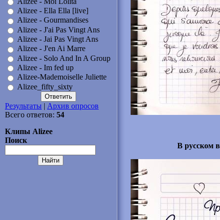
Alizee - Moi Lolita
Alizee - Ella Ella [live]
Alizee - Gourmandises
Alizee - J'ai Pas Vingt Ans
Alizee - Jai Pas Vingt Ans
Alizee - J'en Ai Marre
Alizee - Solo And In A Group
Alizee - Im fed up
Alizee-Mademoiselle Juliette
Alizee_fifty_sixty
Результаты
|
Архив опросов
Всего ответов:
54
Клипы Alizee
Поиск
В русском в