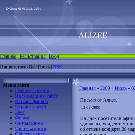
Суббота, 08.08.2026, 21:01
ALIZEE
Главная
|
Регистрация
|
Вход
Приветствую Вас
Гость
|
RSS
Меню сайта
Главная
»
2009
»
Июль
»
0
Главная страница
Информация о сайте
Письмо от Ализе.
Каталог файлов
Каталог статей
12-03-2009
Блог
Форум
На днях посетители офиц
Фотоальбомы
удивлены, увидев там пис
Гостевая книга
об отмене концерта 28 мар
Обратная связь
самой певицы...