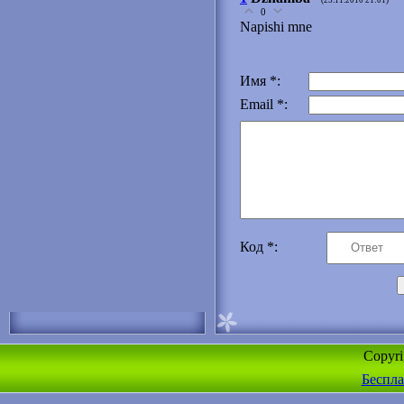
(25.11.2010 21:01)
0
Napishi mne
Имя *:
Email *:
Код *:
Copyr
Беспла