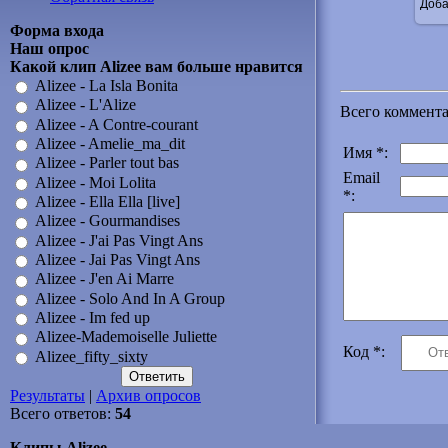
Доба
Форма входа
Наш опрос
Какой клип Alizee вам больше нравится
Alizee - La Isla Bonita
Alizee - L'Alize
Всего коммент
Alizee - A Contre-courant
Alizee - Amelie_ma_dit
Имя *:
Alizee - Parler tout bas
Email
Alizee - Moi Lolita
*:
Alizee - Ella Ella [live]
Alizee - Gourmandises
Alizee - J'ai Pas Vingt Ans
Alizee - Jai Pas Vingt Ans
Alizee - J'en Ai Marre
Alizee - Solo And In A Group
Alizee - Im fed up
Alizee-Mademoiselle Juliette
Код *:
Alizee_fifty_sixty
Результаты
|
Архив опросов
Всего ответов:
54
Клипы Alizee