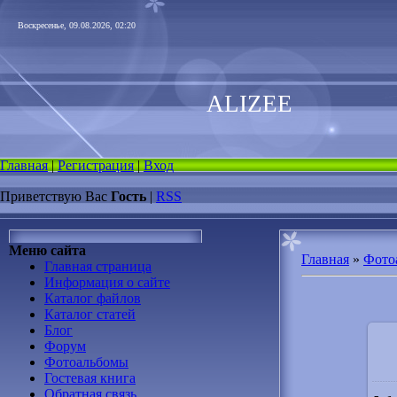
Воскресенье, 09.08.2026, 02:20
ALIZEE
Главная
|
Регистрация
|
Вход
Приветствую Вас
Гость
|
RSS
Меню сайта
Главная
»
Фото
Главная страница
Информация о сайте
Каталог файлов
Каталог статей
Блог
Форум
Фотоальбомы
Гостевая книга
Обратная связь