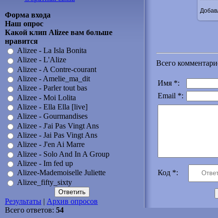
Добав
Форма входа
Наш опрос
Какой клип Alizee вам больше
нравится
Alizee - La Isla Bonita
Alizee - L'Alize
Всего комментари
Alizee - A Contre-courant
Alizee - Amelie_ma_dit
Имя *:
Alizee - Parler tout bas
Email *:
Alizee - Moi Lolita
Alizee - Ella Ella [live]
Alizee - Gourmandises
Alizee - J'ai Pas Vingt Ans
Alizee - Jai Pas Vingt Ans
Alizee - J'en Ai Marre
Alizee - Solo And In A Group
Alizee - Im fed up
Код *:
Alizee-Mademoiselle Juliette
Alizee_fifty_sixty
Результаты
|
Архив опросов
Всего ответов:
54