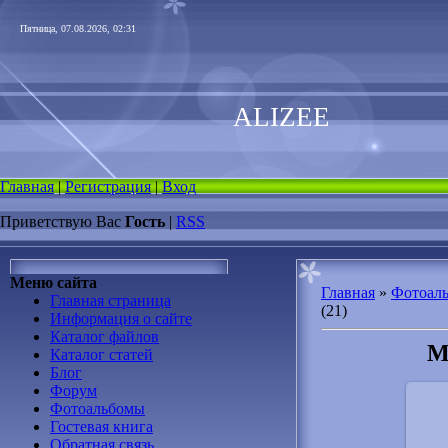
Пятница, 07.08.2026, 02:31
ALIZEE
Главная
|
Регистрация
|
Вход
Приветствую Вас
Гость
|
RSS
Меню сайта
Главная
»
Фотоал
Главная страница
(21)
Информация о сайте
Каталог файлов
М
Каталог статей
Блог
Форум
Фотоальбомы
Гостевая книга
Обратная связь