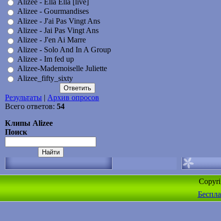
Alizee - Ella Ella [live]
Alizee - Gourmandises
Alizee - J'ai Pas Vingt Ans
Alizee - Jai Pas Vingt Ans
Alizee - J'en Ai Marre
Alizee - Solo And In A Group
Alizee - Im fed up
Alizee-Mademoiselle Juliette
Alizee_fifty_sixty
Результаты
|
Архив опросов
Всего ответов:
54
Клипы Alizee
Поиск
Copyr
Беспла