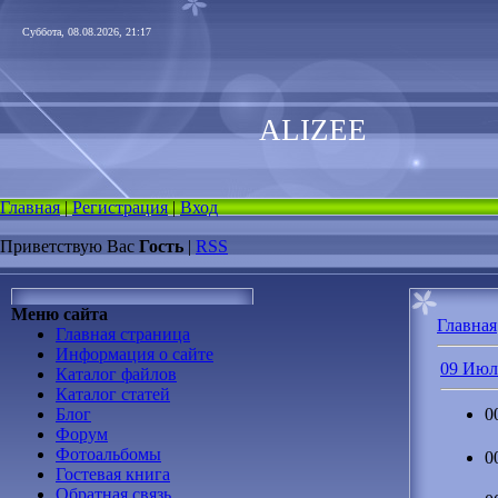
Суббота, 08.08.2026, 21:17
ALIZEE
Главная
|
Регистрация
|
Вход
Приветствую Вас
Гость
|
RSS
Меню сайта
Главная
Главная страница
Информация о сайте
09 Июл
Каталог файлов
Каталог статей
Блог
0
Форум
Фотоальбомы
0
Гостевая книга
Обратная связь