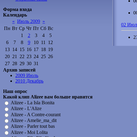
0
Форма входа
0
Календарь
«
Июль 2009
»
02 Июл
Пн
Вт
Ср
Чт
Пт
Сб
Вс
1
2
3
4
5
2
6
7
8
9
10
11
12
13
14
15
16
17
18
19
20
21
22
23
24
25
26
27
28
29
30
31
Архив записей
2009 Июль
2010 Декабрь
Наш опрос
Какой клип Alizee вам больше нравится
Alizee - La Isla Bonita
Alizee - L'Alize
Alizee - A Contre-courant
Alizee - Amelie_ma_dit
Alizee - Parler tout bas
Alizee - Moi Lolita