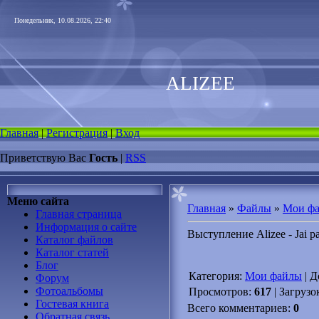
Понедельник, 10.08.2026, 22:40
ALIZEE
Главная
|
Регистрация
|
Вход
Приветствую Вас
Гость
|
RSS
Меню сайта
Главная
»
Файлы
»
Мои ф
Главная страница
Информация о сайте
Выступление Alizee - Jai pa
Каталог файлов
Каталог статей
Блог
Категория
:
Мои файлы
|
Д
Форум
Фотоальбомы
Просмотров
:
617
|
Загрузо
Гостевая книга
Всего комментариев
:
0
Обратная связь