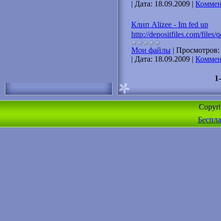
|
Дата:
18.09.2009
|
Коммен
Клип Alizee - Im fed up
http://depositfiles.com/file
Мои файлы
|
Просмотров:
|
Дата:
18.09.2009
|
Коммен
1
Copyr
Беспла