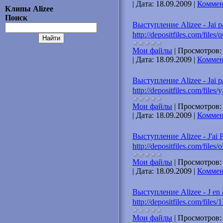
|
Дата:
18.09.2009
|
Коммен
Клипы Alizee
Поиск
Выступление Alizee - Jai pa
http://depositfiles.com/file
Мои файлы
|
Просмотров:
|
Дата:
18.09.2009
|
Коммен
Выступление Alizee - Jai pas
http://depositfiles.com/files/
Мои файлы
|
Просмотров:
|
Дата:
18.09.2009
|
Коммен
Выступление Alizee - J'ai 
http://depositfiles.com/files/
Мои файлы
|
Просмотров:
|
Дата:
18.09.2009
|
Коммен
Выступление Alizee - J en ai
http://depositfiles.com/files
Мои файлы
|
Просмотров: