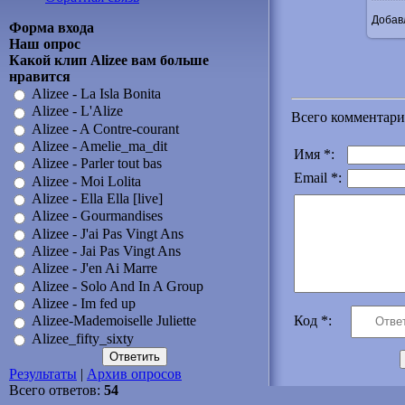
Добав
Форма входа
Наш опрос
Какой клип Alizee вам больше
нравится
Alizee - La Isla Bonita
Alizee - L'Alize
Всего комментари
Alizee - A Contre-courant
Alizee - Amelie_ma_dit
Имя *:
Alizee - Parler tout bas
Email *:
Alizee - Moi Lolita
Alizee - Ella Ella [live]
Alizee - Gourmandises
Alizee - J'ai Pas Vingt Ans
Alizee - Jai Pas Vingt Ans
Alizee - J'en Ai Marre
Alizee - Solo And In A Group
Alizee - Im fed up
Код *:
Alizee-Mademoiselle Juliette
Alizee_fifty_sixty
Результаты
|
Архив опросов
Всего ответов:
54