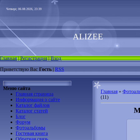
Четверг, 06.08.2026, 23:39
ALIZEE
Главная
|
Регистрация
|
Вход
Приветствую Вас
Гость
|
RSS
Меню сайта
Главная
»
Фотоал
Главная страница
(11)
Информация о сайте
Каталог файлов
М
Каталог статей
Блог
Форум
Фотоальбомы
Гостевая книга
Обратная связь