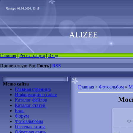
Четверг, 06.08.2026, 23:15
ALIZEE
Главная
|
Регистрация
|
Вход
Приветствую Вас
Гость
|
RSS
Меню сайта
Главная
»
Фотоальбом
»
М
Главная страница
Информация о сайте
Моск
Каталог файлов
Каталог статей
Блог
Форум
Фотоальбомы
В ре
Гостевая книга
Обратная связь